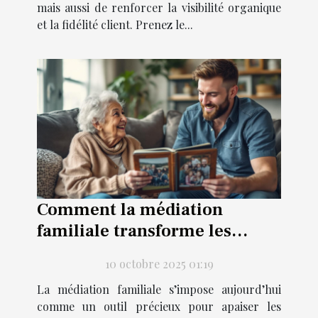
mais aussi de renforcer la visibilité organique
et la fidélité client. Prenez le...
Comment la médiation
familiale transforme les
relations
10 octobre 2025 01:19
intergénérationnelles ?
La médiation familiale s’impose aujourd’hui
comme un outil précieux pour apaiser les